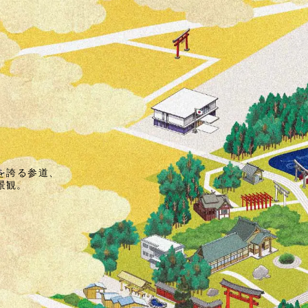
を誇る参道
、
景観
。