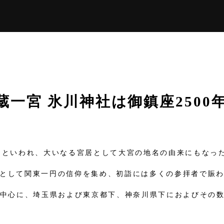
蔵一宮 氷川神社は
御鎮座250
つといわれ、
大いなる宮居として大宮の地名の由来にもなっ
として関東一円の信仰を集め、
初詣には多くの参拝者で賑
中心に、
埼玉県および東京都下、神奈川県下におよび
その数