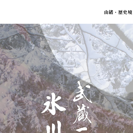
由緒・歴史
境