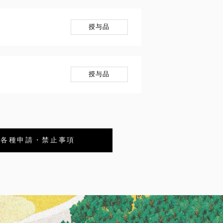
授与品
授与品
各種申請・禁止事項