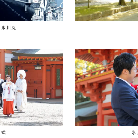
船氷川丸
婚式
氷