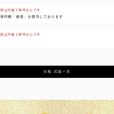
与所は午後１時半からです
定の朱印帳「参道」を授与しております
与所は午後１時半からです
社報 武蔵一宮