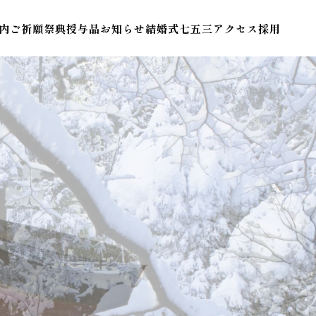
内
ご祈願
祭典
授与品
お知らせ
結婚式
七五三
アクセス
採用