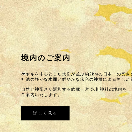
境内のご案内
ケヤキを中心とした大樹が並ぶ
約2kmの日本一の長さ
神池の静かな水面と
鮮やかな朱色の神橋による美しい
自然と神聖さが調和する
武蔵一宮 氷川神社の境内を
ご案内いたします
。
詳しく見る